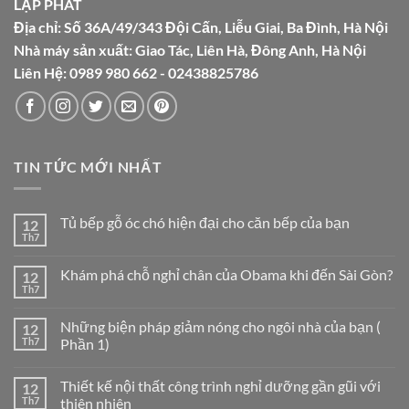
LẬP PHÁT
Địa chỉ: Số 36A/49/343 Đội Cấn, Liễu Giai, Ba Đình, Hà Nội
Nhà máy sản xuất: Giao Tác, Liên Hà, Đông Anh, Hà Nội
Liên Hệ: 0989 980 662 - 02438825786
TIN TỨC MỚI NHẤT
Tủ bếp gỗ óc chó hiện đại cho căn bếp của bạn
12
Th7
Không
có
bình
Khám phá chỗ nghỉ chân của Obama khi đến Sài Gòn?
12
luận
ở
Th7
Không
Tủ
có
bếp
bình
gỗ
Những biện pháp giảm nóng cho ngôi nhà của bạn (
12
luận
óc
ở
Th7
Phần 1)
chó
Khám
hiện
Không
phá
đại
có
chỗ
cho
Thiết kế nội thất công trình nghỉ dưỡng gần gũi với
12
bình
nghỉ
căn
luận
chân
Th7
thiên nhiên
bếp