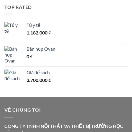
TOP RATED
Tủ y tế
1.182.000
₫
Bàn họp Ovan
0
₫
Giá để sách
3.700.000
₫
VỀ CHÚNG TÔI
CÔNG TY TNHH NỘI THẤT VÀ THIẾT BỊ TRƯỜNG HỌC