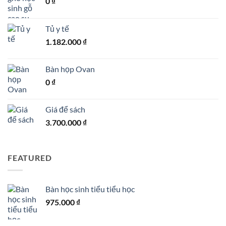
0
₫
Tủ y tế
1.182.000
₫
Bàn họp Ovan
0
₫
Giá để sách
3.700.000
₫
FEATURED
Bàn học sinh tiểu tiểu học
975.000
₫