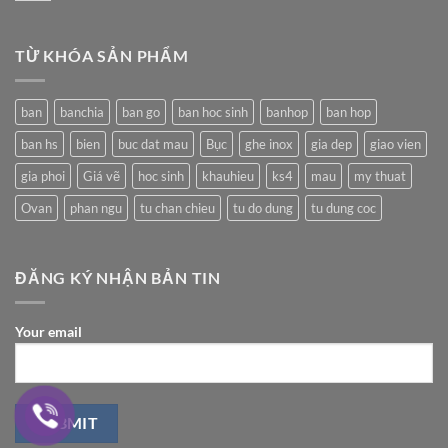
ở
của
của
Những
Không
Obama
bạn
biện
có
khi
pháp
bình
đến
TỪ KHÓA SẢN PHẨM
giảm
luận
Sài
nóng
ở
Gòn?
cho
Thiết
ngôi
kế
nhà
nội
ban
banchia
ban go
ban hoc sinh
banhop
ban hop
của
thất
bạn
công
ban hs
bien
buc dat mau
Bục
ghe inox
gia dep
giao vien
(
trình
Phần
nghỉ
1)
dưỡng
gia phoi
Giá vẽ
hoc sinh
khauhieu
ks4
mau
my thuat
gần
gũi
Ovan
phan ngu
tu chan chieu
tu do dung
tu dung coc
với
thiên
nhiên
ĐĂNG KÝ NHẬN BẢN TIN
Your email