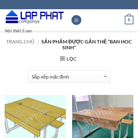
Bỏ
qua
nội
0
dung
Nội thất 5 sao
TRANG CHỦ
/
SẢN PHẨM ĐƯỢC GẮN THẺ “BAN HOC
SINH”
LỌC