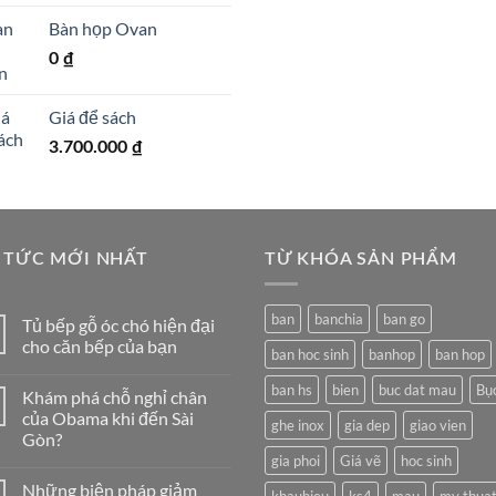
Bàn họp Ovan
0
₫
Giá để sách
3.700.000
₫
 TỨC MỚI NHẤT
TỪ KHÓA SẢN PHẨM
ban
banchia
ban go
Tủ bếp gỗ óc chó hiện đại
cho căn bếp của bạn
ban hoc sinh
banhop
ban hop
Không
có
ban hs
bien
buc dat mau
Bụ
Khám phá chỗ nghỉ chân
bình
luận
của Obama khi đến Sài
ghe inox
gia dep
giao vien
ở
Gòn?
Tủ
bếp
gia phoi
Giá vẽ
hoc sinh
Không
gỗ
có
óc
Những biện pháp giảm
bình