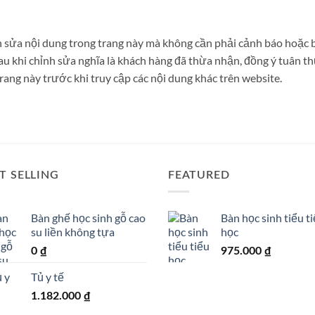
 sửa nội dung trong trang này mà không cần phải cảnh báo hoặc b
u khi chỉnh sửa nghĩa là khách hàng đã thừa nhận, đồng ý tuân th
ang này trước khi truy cập các nội dung khác trên website.
T SELLING
FEATURED
Bàn ghế học sinh gỗ cao
Bàn học sinh tiểu t
su liền không tựa
học
0
₫
975.000
₫
Tủ y tế
1.182.000
₫