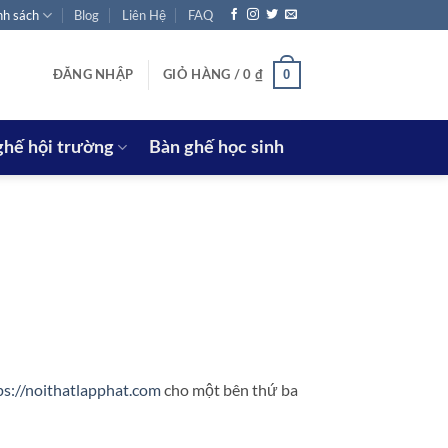
nh sách
Blog
Liên Hệ
FAQ
0
ĐĂNG NHẬP
GIỎ HÀNG /
0
₫
ghế hội trường
Bàn ghế học sinh
ps://noithatlapphat.com
cho một bên thứ ba