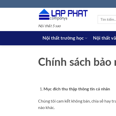
Bỏ
qua
nội
Tìm
dung
kiếm:
Nội thất 5 sao
Nội thất trường học
Nội thất v
Chính sách bảo
Mục đích thu thập thông tin cá nhân
Chúng tôi cam kết không bán, chia sẻ hay tr
nào khác.