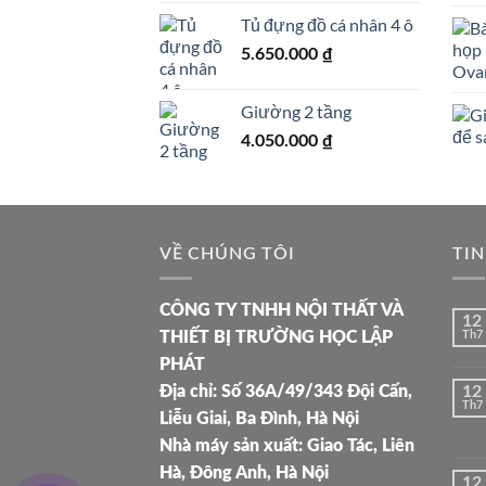
Tủ đựng đồ cá nhân 4 ô
5.650.000
₫
Giường 2 tầng
4.050.000
₫
VỀ CHÚNG TÔI
TIN
CÔNG TY TNHH NỘI THẤT VÀ
12
THIẾT BỊ TRƯỜNG HỌC LẬP
Th7
PHÁT
Địa chỉ: Số 36A/49/343 Đội Cấn,
12
Th7
Liễu Giai, Ba Đình, Hà Nội
Nhà máy sản xuất: Giao Tác, Liên
Hà, Đông Anh, Hà Nội
12