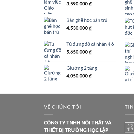
3.590.000
₫
Bàn ghế học bán trú
4.530.000
₫
Tủ đựng đồ cá nhân 4 ô
5.650.000
₫
Giường 2 tầng
4.050.000
₫
VỀ CHÚNG TÔI
TIN
CÔNG TY TNHH NỘI THẤT VÀ
12
THIẾT BỊ TRƯỜNG HỌC LẬP
Th7