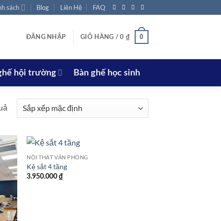
nh sách
Blog
Liên Hệ
FAQ
0
ĐĂNG NHẬP
GIỎ HÀNG /
0
₫
ghế hội trường
Bàn ghế học sinh
quả
NỘI THẤT VĂN PHÒNG
Kệ sắt 4 tầng
3.950.000
₫