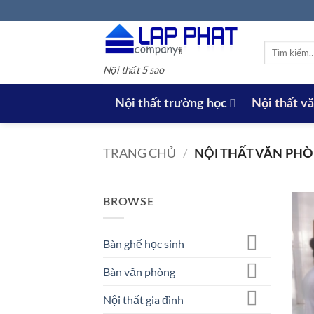
Bỏ
qua
nội
Tìm
dung
kiếm:
Nội thất 5 sao
Nội thất trường học
Nội thất v
TRANG CHỦ
/
NỘI THẤT VĂN PH
BROWSE
Bàn ghế học sinh
Bàn văn phòng
Nội thất gia đình