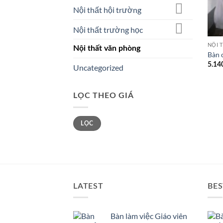
Nội thất hội trường
Nội thất trường học
NỘI 
Nội thất văn phòng
Bàn 
5.14
Uncategorized
LỌC THEO GIÁ
Giá
Giá
LỌC
tối
tối
thiểu
đa
LATEST
BES
Bàn làm việc Giáo viên