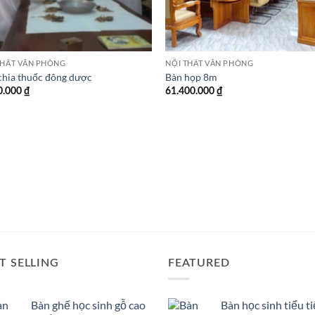
THẤT VĂN PHÒNG
NỘI THẤT VĂN PHÒNG
chia thuốc đông dược
Bàn họp 8m
0.000
₫
61.400.000
₫
T SELLING
FEATURED
Bàn ghế học sinh gỗ cao
Bàn học sinh tiểu t