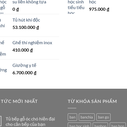
su liền không tựa
học
0
₫
975.000
₫
Tủ hút khí độc
53.100.000
₫
Ghế thí nghiệm inox
410.000
₫
Giường y tế
6.700.000
₫
 TỨC MỚI NHẤT
TỪ KHÓA SẢN PHẨM
ban
banchia
ban go
Tủ bếp gỗ óc chó hiện đại
cho căn bếp của bạn
ban hoc sinh
banhop
ban hop