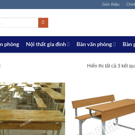
Giới thiệu
Chín
ăn phòng
Nội thất gia đình
Bàn văn phòng
Bàn 
Hiển thị tất cả 3 kết q
H