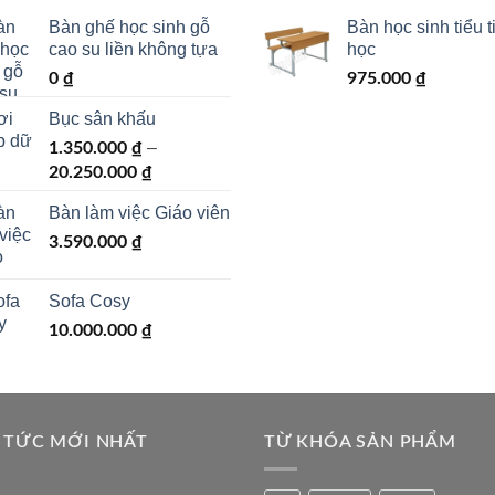
Bàn ghế học sinh gỗ
Bàn học sinh tiểu t
cao su liền không tựa
học
0
₫
975.000
₫
Bục sân khấu
–
1.350.000
₫
Khoảng
20.250.000
₫
giá:
Bàn làm việc Giáo viên
từ
1.350.000 ₫
3.590.000
₫
đến
20.250.000 ₫
Sofa Cosy
10.000.000
₫
 TỨC MỚI NHẤT
TỪ KHÓA SẢN PHẨM