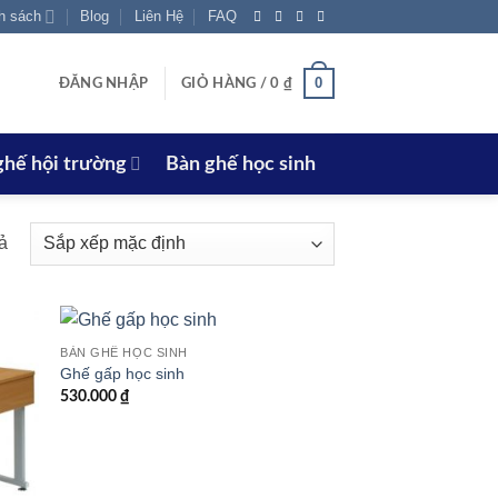
h sách
Blog
Liên Hệ
FAQ
0
ĐĂNG NHẬP
GIỎ HÀNG /
0
₫
ghế hội trường
Bàn ghế học sinh
uả
BÀN GHẾ HỌC SINH
Ghế gấp học sinh
530.000
₫