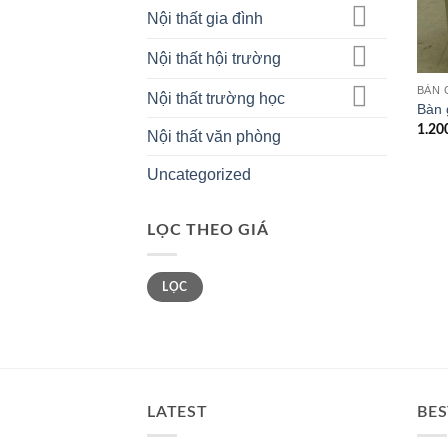
Nội thất gia đình
Nội thất hội trường
BÀN 
Nội thất trường học
Bàn 
1.20
Nội thất văn phòng
Uncategorized
LỌC THEO GIÁ
Giá
Giá
LỌC
tối
tối
thiểu
đa
LATEST
BES