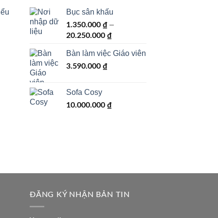
iểu
Bục sân khấu
–
1.350.000
₫
Khoảng
20.250.000
₫
giá:
Bàn làm việc Giáo viên
từ
1.350.000 ₫
3.590.000
₫
đến
20.250.000 ₫
Sofa Cosy
10.000.000
₫
ĐĂNG KÝ NHẬN BẢN TIN