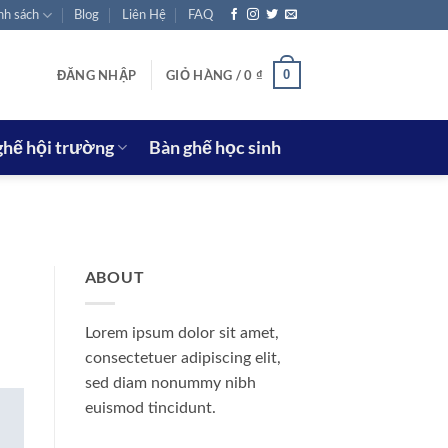
nh sách
Blog
Liên Hệ
FAQ
0
ĐĂNG NHẬP
GIỎ HÀNG /
0
₫
ghế hội trường
Bàn ghế học sinh
ABOUT
Lorem ipsum dolor sit amet,
consectetuer adipiscing elit,
sed diam nonummy nibh
euismod tincidunt.