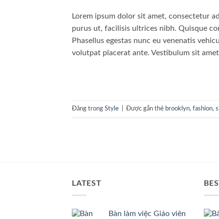
Lorem ipsum dolor sit amet, consectetur adi
purus ut, facilisis ultrices nibh. Quisque 
Phasellus egestas nunc eu venenatis vehicul
volutpat placerat ante. Vestibulum sit amet
Đăng trong
Style
|
Được gắn thẻ
brooklyn
,
fashion
,
s
LATEST
BES
Bàn làm việc Giáo viên