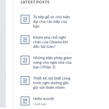
LATEST POSTS
Tủ bếp gỗ óc chó hiện
12
Th7
đại cho căn bếp của
bạn
Không
có
Khám phá chỗ nghỉ
12
bình
luận
Th7
chân của Obama khi
ở
đến Sài Gòn?
Tủ
bếp
Không
gỗ
có
óc
Những biện pháp giảm
12
bình
chó
luận
Th7
nóng cho ngôi nhà của
hiện
ở
đại
bạn ( Phần 1)
Khám
cho
phá
căn
Không
chỗ
bếp
có
nghỉ
Thiết kế nội thất công
12
của
bình
chân
bạn
luận
Th7
trình nghỉ dưỡng gần
của
ở
Obama
gũi với thiên nhiên
Những
khi
biện
đến
Không
pháp
Sài
có
giảm
Hello world!
04
Gòn?
bình
nóng
luận
Th7
cho
ở
1 bình luận
ở
ngôi
Hello
Thiết