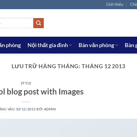
Giới thiệu
Chí
văn phòng
Nội thất gia đình
Bàn văn phòng
Bàn 
LƯU TRỮ HÀNG THÁNG:
THÁNG 12 2013
STYLE
ol blog post with Images
ĂNG VÀO
30/12/2013
BỞI
ADMIN