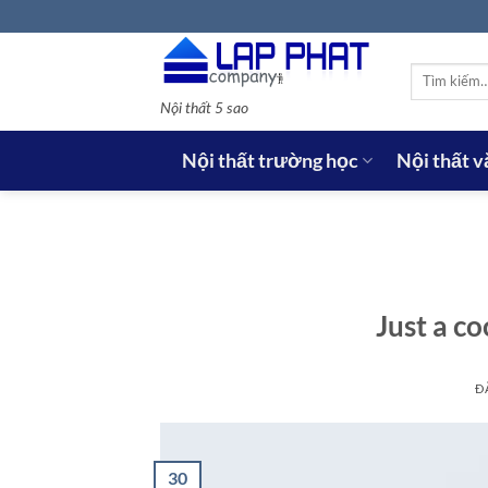
Bỏ
qua
nội
Tìm
dung
kiếm:
Nội thất 5 sao
Nội thất trường học
Nội thất 
Just a co
Đ
30