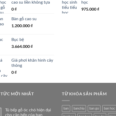
cao su liền không tựa
học
0
₫
975.000
₫
Bàn gỗ cao su
1.200.000
₫
Bục bệ
3.664.000
₫
Giá phơi khăn hình cây
thông
0
₫
 TỨC MỚI NHẤT
TỪ KHÓA SẢN PHẨM
ban
banchia
ban go
ban hoc 
Tủ bếp gỗ óc chó hiện đại
cho căn bếp của bạn