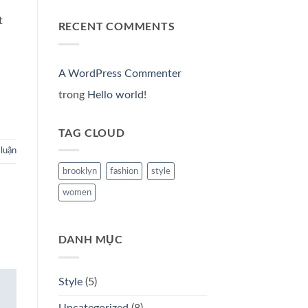
nhà
world!
kế
của
nội
t
bạn
RECENT COMMENTS
thất
(
công
Phần
trình
1)
nghỉ
dưỡng
gần
A WordPress Commenter
gũi
với
trong
Hello world!
thiên
nhiên
TAG CLOUD
 luận
brooklyn
fashion
style
women
DANH MỤC
Style
(5)
Uncategorized
(8)