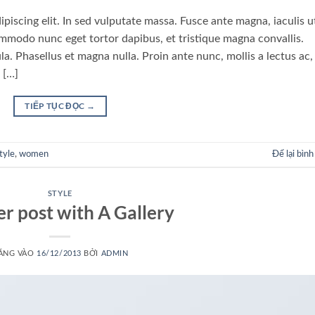
piscing elit. In sed vulputate massa. Fusce ante magna, iaculis u
commodo nunc eget tortor dapibus, et tristique magna convallis.
a. Phasellus et magna nulla. Proin ante nunc, mollis a lectus ac,
 […]
TIẾP TỤC ĐỌC
→
tyle
,
women
Để lại bình
STYLE
r post with A Gallery
ĂNG VÀO
16/12/2013
BỞI
ADMIN