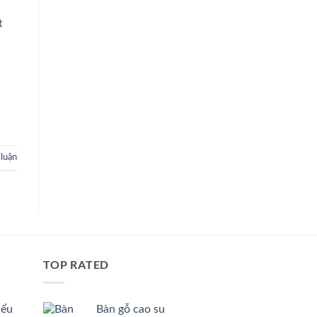
t
 luận
TOP RATED
iểu
Bàn gỗ cao su