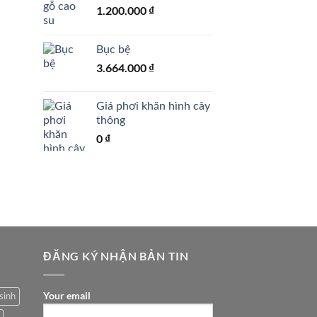
1.200.000
₫
Bục bệ
3.664.000
₫
Giá phơi khăn hình cây
thông
0
₫
ĐĂNG KÝ NHẬN BẢN TIN
Your email
sinh