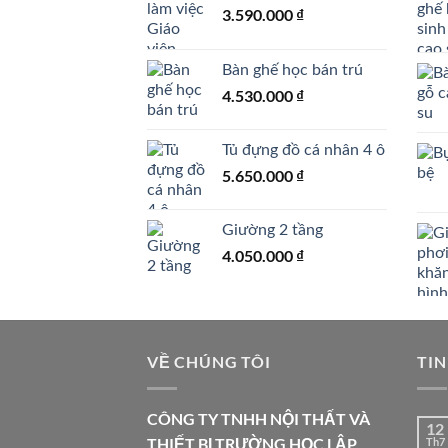
3.590.000
₫
Bàn ghế học bán trú
4.530.000
₫
Tủ đựng đồ cá nhân 4 ô
5.650.000
₫
Giường 2 tầng
4.050.000
₫
VỀ CHÚNG TÔI
TIN
CÔNG TY TNHH NỘI THẤT VÀ
12
THIẾT BỊ TRƯỜNG HỌC LẬP
Th7