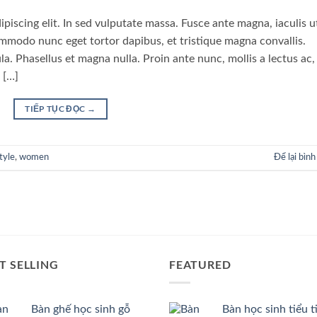
piscing elit. In sed vulputate massa. Fusce ante magna, iaculis u
commodo nunc eget tortor dapibus, et tristique magna convallis.
a. Phasellus et magna nulla. Proin ante nunc, mollis a lectus ac,
 […]
TIẾP TỤC ĐỌC
→
tyle
,
women
Để lại bình
T SELLING
FEATURED
Bàn ghế học sinh gỗ
Bàn học sinh tiểu t