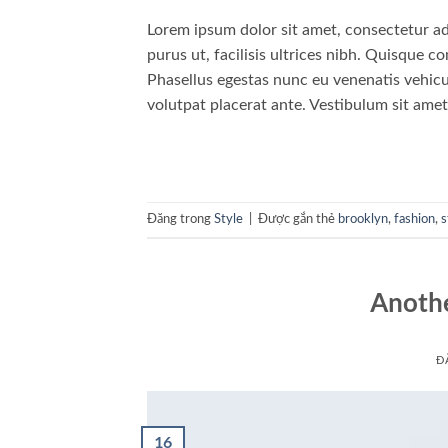
Lorem ipsum dolor sit amet, consectetur adi
purus ut, facilisis ultrices nibh. Quisque 
Phasellus egestas nunc eu venenatis vehicul
volutpat placerat ante. Vestibulum sit amet
Đăng trong
Style
|
Được gắn thẻ
brooklyn
,
fashion
,
s
Anothe
Đ
16